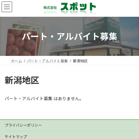
コ
ナ
ン
ビ
テ
ゲ
ン
ー
ツ
シ
パート・アルバイト募集
へ
ョ
ス
ン
キ
に
ッ
移
プ
動
ホーム
パート・アルバイト募集
新潟地区
新潟地区
パート・アルバイト募集 はありません。
プライバシーポリシー
サイトマップ